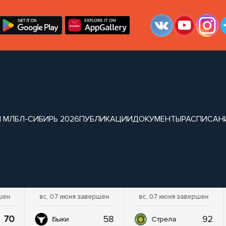
 МЛБЛ-СИБИРЬ 2026
ПУБЛИКАЦИИ
ДОКУМЕНТЫ
РАСПИСАН
шен
вс, 07 июня завершен
вс, 07 июня завершен
70
58
92
Быки
Стрела