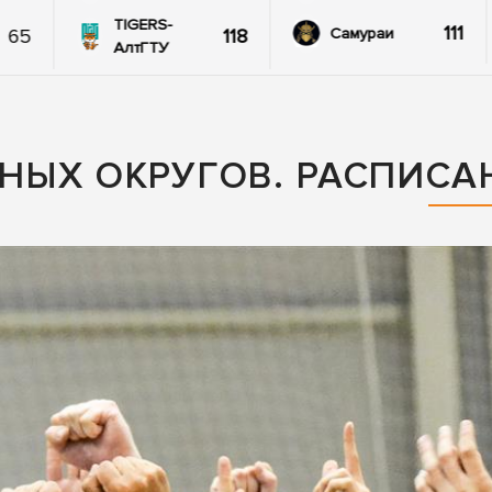
TIGERS-
111
65
118
Самураи
АлтГТУ
НЫХ ОКРУГОВ. РАСПИСА