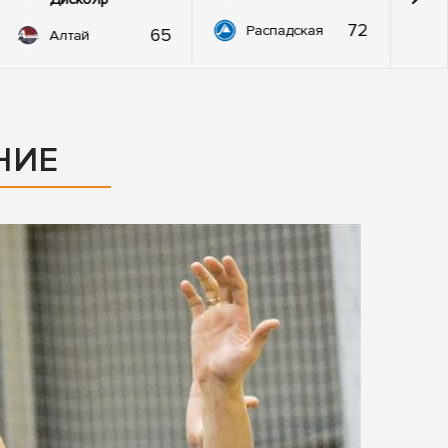
72
Распадская
65
Алтай
НИЕ