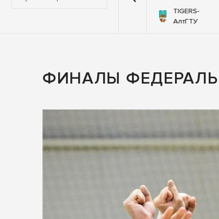
й-
TIGERS-
92
76
Самураи
оЯр
АлтГТУ
ФИНАЛЫ ФЕДЕРАЛЬ