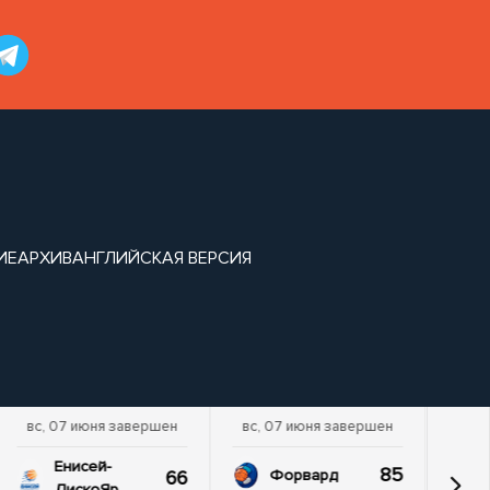
ИЕ
АРХИВ
АНГЛИЙСКАЯ ВЕРСИЯ
вс, 07 июня завершен
вс, 07 июня завершен
Енисей-
85
66
Форвард
ДискоЯр