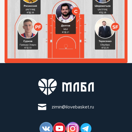
zimin@ilovebasket.ru