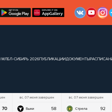
 МЛБЛ-СИБИРЬ 2026
ПУБЛИКАЦИИ
ДОКУМЕНТЫ
РАСПИСАН
шен
вс, 07 июня завершен
вс, 07 июня завершен
70
58
92
Быки
Стрела