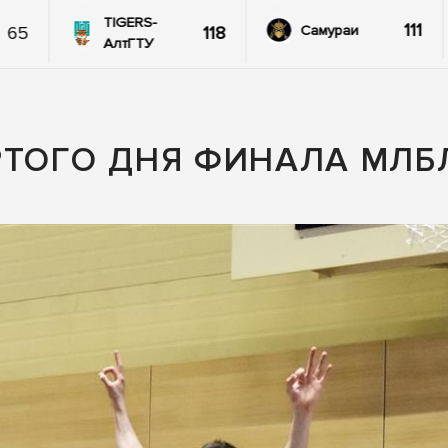
TIGERS-
111
65
118
Самураи
АлтГТУ
РТОГО ДНЯ ФИНАЛА МЛБ