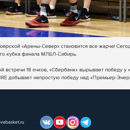
сноярской «Арены-Север» становится все жарче! Сег
го кубка финала МЛБЛ-Сибирь.
й встречи 18 очков, «Сбербанк» вырывает победу у 
IRE добывает непростую победу над «Премьер-Энерг
ovebasket.ru