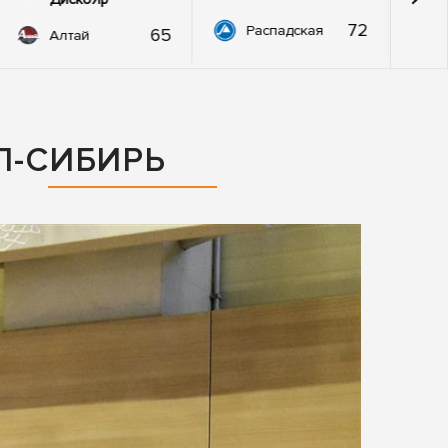
72
Распадская
65
Алтай
Л-СИБИРЬ