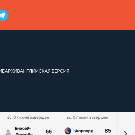
ИЕ
АРХИВ
АНГЛИЙСКАЯ ВЕРСИЯ
вс, 07 июня завершен
вс, 07 июня завершен
Енисей-
85
66
Форвард
ДискоЯр