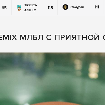
TIGERS-
111
65
118
Самураи
АлтГТУ
MIX МЛБЛ С ПРИЯТНОЙ