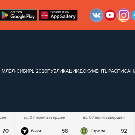
 МЛБЛ-СИБИРЬ 2026
ПУБЛИКАЦИИ
ДОКУМЕНТЫ
РАСПИСАН
шен
вс, 07 июня завершен
вс, 07 июня завершен
70
58
92
Быки
Стрела