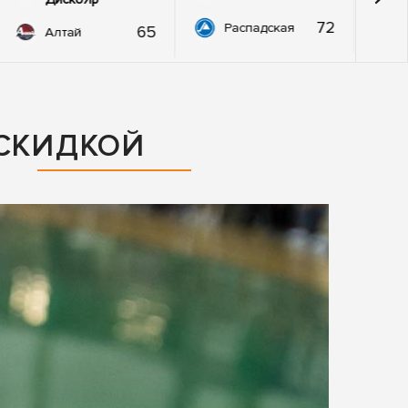
72
Распадская
65
Алтай
 СКИДКОЙ