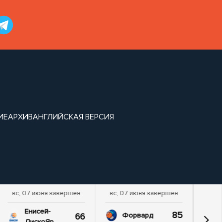
ИЕ
АРХИВ
АНГЛИЙСКАЯ ВЕРСИЯ
вс, 07 июня завершен
вс, 07 июня завершен
Енисей-
85
66
Форвард
ДискоЯр