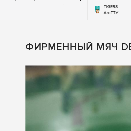
й-
TIGERS-
92
76
Самураи
оЯр
АлтГТУ
ФИРМЕННЫЙ МЯЧ DE