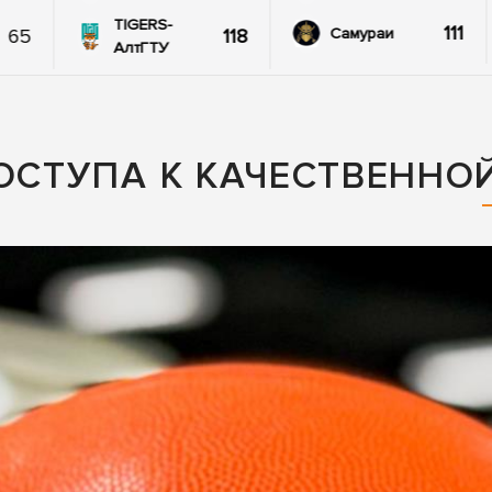
TIGERS-
111
65
118
Самураи
АлтГТУ
ДОСТУПА К КАЧЕСТВЕННО