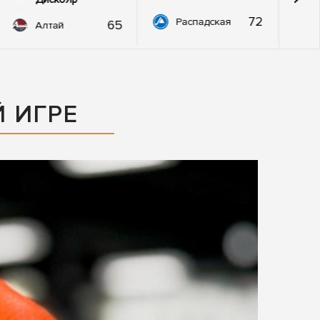
72
Распадская
65
Алтай
Й ИГРЕ