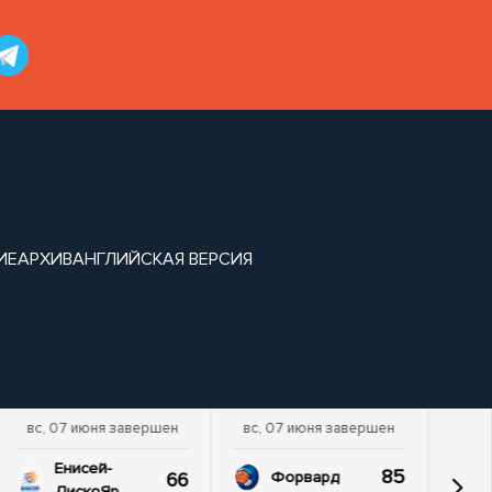
ИЕ
АРХИВ
АНГЛИЙСКАЯ ВЕРСИЯ
вс, 07 июня завершен
вс, 07 июня завершен
Енисей-
85
66
Форвард
ДискоЯр