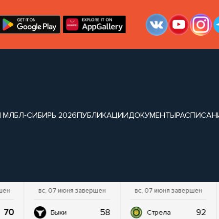
 МЛБЛ-СИБИРЬ 2026
ПУБЛИКАЦИИ
ДОКУМЕНТЫ
РАСПИСАН
шен
вс, 07 июня завершен
вс, 07 июня завершен
70
58
92
Быки
Стрела