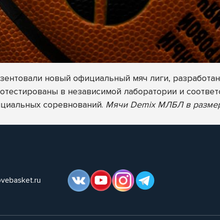
езентовали новый официальный мяч лиги, разработа
тестированы в независимой лаборатории и соответс
фициальных соревнований.
Мячи Demix МЛБЛ в размера
ovebasket.ru