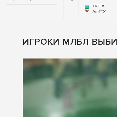
й-
TIGERS-
92
76
Самураи
оЯр
АлтГТУ
ИГРОКИ МЛБЛ ВЫБИ