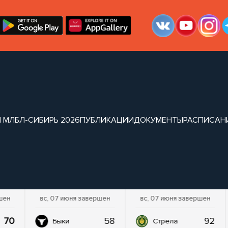
 МЛБЛ-СИБИРЬ 2026
ПУБЛИКАЦИИ
ДОКУМЕНТЫ
РАСПИСАН
шен
вс, 07 июня завершен
вс, 07 июня завершен
70
58
92
Быки
Стрела