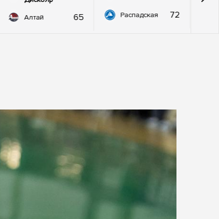
72
Распадская
65
Алтай