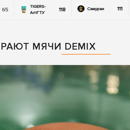
TIGERS-
111
65
118
Самураи
АлтГТУ
РАЮТ МЯЧИ DEMIX