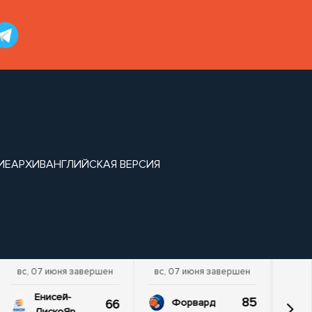
ИЕ
АРХИВ
АНГЛИЙСКАЯ ВЕРСИЯ
вс, 07 июня завершен
вс, 07 июня завершен
Енисей-
85
66
Форвард
ДискоЯр