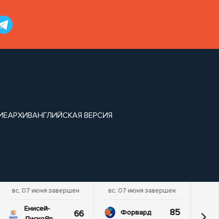
ИЕ
АРХИВ
АНГЛИЙСКАЯ ВЕРСИЯ
вс, 07 июня завершен
вс, 07 июня завершен
Енисей-
85
66
Форвард
ДискоЯр