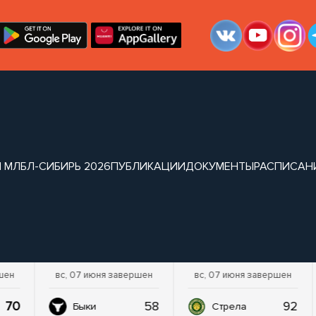
 МЛБЛ-СИБИРЬ 2026
ПУБЛИКАЦИИ
ДОКУМЕНТЫ
РАСПИСАН
шен
вс, 07 июня завершен
вс, 07 июня завершен
70
58
92
Быки
Стрела