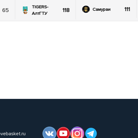
TIGERS-
111
65
118
Самураи
АлтГТУ
ovebasket.ru