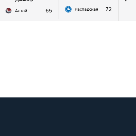
72
Распадская
65
Алтай