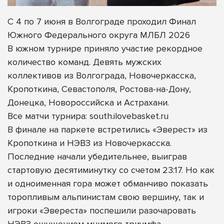
С 4 по 7 июня в Волгограде проходил Финал
Южного Федерального округа МЛБЛ 2026
В южном турнире приняло участие рекордное
количество команд. Девять мужских
коллективов из Волгограда, Новочеркасска,
Кропоткина, Севастополя, Ростова-на-Дону,
Донецка, Новороссийска и Астрахани.
Все матчи турнира: south.ilovebasket.ru
В финале на паркете встретились «Эверест» из
Кропоткина и НЭВЗ из Новочеркасска.
Последние начали убедительнее, выиграв
стартовую десятиминутку со счетом 23:17. Но как
и одноименная гора может обманчиво показать
торопливым альпинистам свою вершину, так и
игроки «Эвереста» поспешили разочаровать
НЭВЗ ощущением мнимого триумфа.