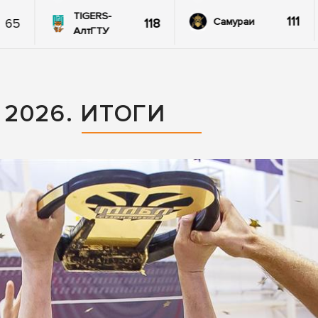
TIGERS-
111
65
118
Самураи
АлтГТУ
2026. ИТОГИ