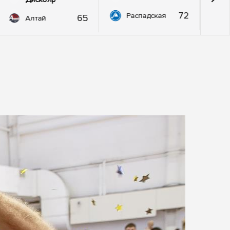
72
Распадская
65
Алтай