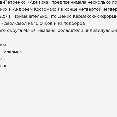
в-Петренко. «Арктика» предпринимала несколько по
ских и Андреем Костомахой в конце четвертой четвер
82:74. Примечательно, что Денис Кармакских оформил
- дабл-дабл из 16 очков и 10 подборов.
ого округа МЛБЛ названы обладатели индивидуальн
хим
, Закамск
ест
мск