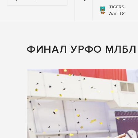
й-
TIGERS-
92
76
Самураи
оЯр
АлтГТУ
ФИНАЛ УРФО МЛБЛ 