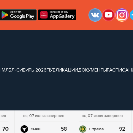
 МЛБЛ-СИБИРЬ 2026
ПУБЛИКАЦИИ
ДОКУМЕНТЫ
РАСПИСАН
шен
вс, 07 июня завершен
вс, 07 июня завершен
70
58
92
Быки
Стрела