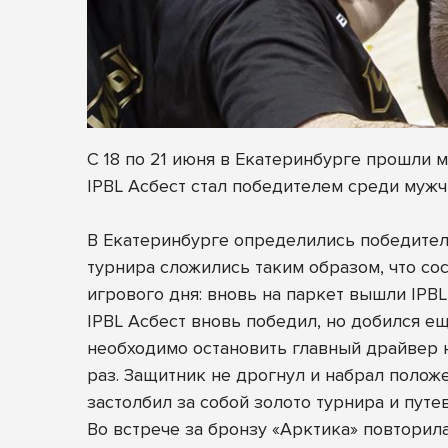
С 18 по 21 июня в Екатеринбурге прошли
IPBL Асбест стал победителем среди мужч
В Екатеринбурге определились победител
турнира сложились таким образом, что со
игрового дня: вновь на паркет вышли IPBL 
IPBL Асбест вновь победил, но добился ещ
необходимо остановить главный драйвер н
раз. Защитник не дрогнул и набрал положе
застолбил за собой золото турнира и пут
Во встрече за бронзу «Арктика» повторила