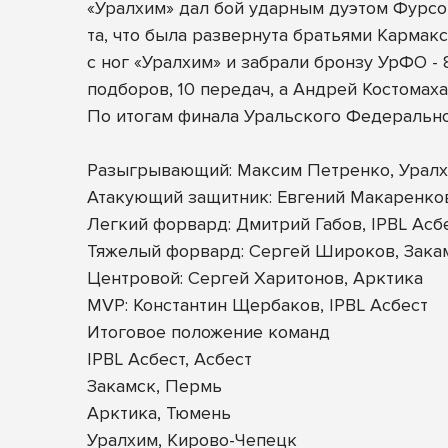
«Уралхим» дал бой ударным дуэтом Фурсо
та, что была развернута братьями Кармак
с ног «Уралхим» и забрали бронзу УрФО - 
подборов, 10 передач, а Андрей Костомаха 
По итогам финала Уральского Федеральн
Разыгрывающий: Максим Петренко, Урал
Атакующий защитник: Евгений Макаренков
Легкий форвард: Дмитрий Габов, IPBL Асб
Тяжелый форвард: Сергей Широков, Зака
Центровой: Сергей Харитонов, Арктика
MVP: Константин Щербаков, IPBL Асбест
Итоговое положение команд
IPBL Асбест, Асбест
Закамск, Пермь
Арктика, Тюмень
Уралхим, Кирово-Чепецк