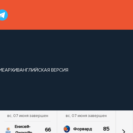
ИЕ
АРХИВ
АНГЛИЙСКАЯ ВЕРСИЯ
вс, 07 июня завершен
вс, 07 июня завершен
Енисей-
85
66
Форвард
ДискоЯр