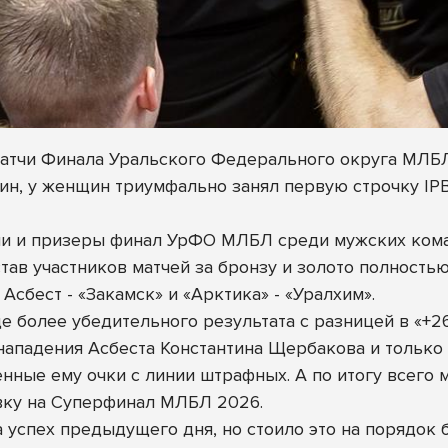
 матчи Финала Уральского Федерального округа МЛБ
ин, у женщин триумфально занял первую строчку IPB
и и призеры финал УрФО МЛБЛ среди мужских коман
став участников матчей за бронзу и золото полност
Асбест - «Закамск» и «Арктика» - «Уралхим».
е более убедительного результата с разницей в «+26
ападения Асбеста Константина Щербакова и только 
нные ему очки с линии штрафных. А по итогу всего 
евку на Суперфинал МЛБЛ 2026.
 успех предыдущего дня, но стоило это на порядок 